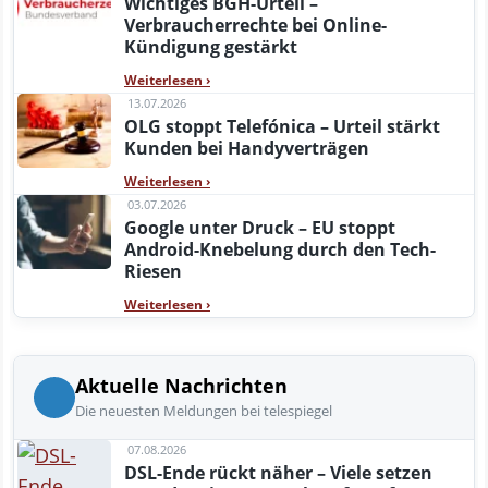
Wichtiges BGH-Urteil –
Verbraucherrechte bei Online-
Kündigung gestärkt
Weiterlesen
›
13.07.2026
OLG stoppt Telefónica – Urteil stärkt
Kunden bei Handyverträgen
Weiterlesen
›
03.07.2026
Google unter Druck – EU stoppt
Android-Knebelung durch den Tech-
Riesen
Weiterlesen
›
Aktuelle Nachrichten
Die neuesten Meldungen bei telespiegel
07.08.2026
DSL-Ende rückt näher – Viele setzen