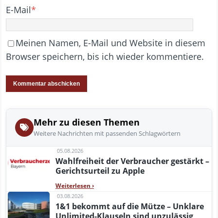
E-Mail
*
Meinen Namen, E-Mail und Website in diesem
Browser speichern, bis ich wieder kommentiere.
Mehr zu diesen Themen
Weitere Nachrichten mit passenden Schlagwörtern
05.08.2026
Wahlfreiheit der Verbraucher gestärkt –
Gerichtsurteil zu Apple
Weiterlesen
›
03.08.2026
1&1 bekommt auf die Mütze – Unklare
Unlimited-Klauseln sind unzulässig