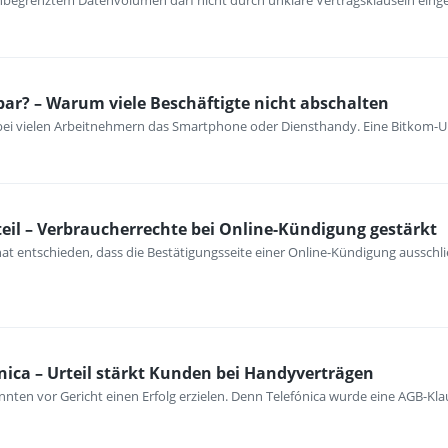
unbegrenztem Datenvolumen darf nicht durch unklare Vertragsklauseln ein
bar? – Warum viele Beschäftigte nicht abschalten
 bei vielen Arbeitnehmern das Smartphone oder Diensthandy. Eine Bitkom-U
eil – Verbraucherrechte bei Online-Kündigung gestärkt
at entschieden, dass die Bestätigungsseite einer Online-Kündigung ausschli
nica – Urteil stärkt Kunden bei Handyverträgen
nten vor Gericht einen Erfolg erzielen. Denn Telefónica wurde eine AGB-Kla