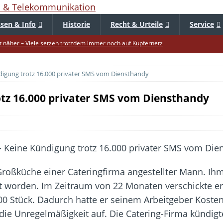
sen & Info
Historie
Recht & Urteile
Service
 näher – Viele setzen trotzdem immer noch auf Kupfernetz
er Verbraucher gestärkt – Gerichtsurteil zu Apple
ndigung trotz 16.000 privater SMS vom Diensthandy
uf – Zu diesem Zeitpunkt sparen Käufer am meisten
f die Mütze – Unklare Unlimited-Klauseln sind unzulässig
otz 16.000 privater SMS vom Diensthandy
tur startet – Diese neuen Regeln gelten ab morgen
 warnt – Raffinierte, neue WhatsApp-Betrugsmasche
bar? – Warum viele Beschäftigte nicht abschalten
Fold 8 & Fold 8 Ultra – Das sind die neuen Modelle
 Großküche einer Cateringfirma angestellter Mann. Ih
die Handynummer unsichtbar – Die Benutzernamen kommen
t worden. Im Zeitraum von 22 Monaten verschickte er 
teil – Verbraucherrechte bei Online-Kündigung gestärkt
0 Stück. Dadurch hatte er seinem Arbeitgeber Kosten
l die Unregelmäßigkeit auf. Die Catering-Firma kündig