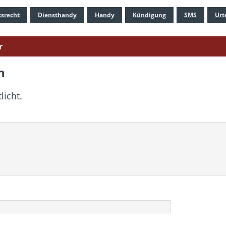
tsrecht
Diensthandy
Handy
Kündigung
SMS
Urt
r
n
licht.