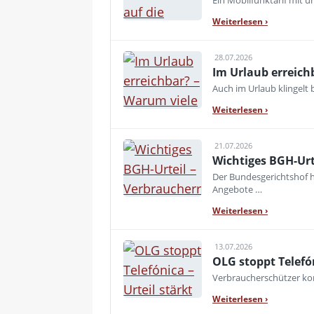
Ein Mobilfunktarif mit 
Weiterlesen
›
28.07.2026
Im Urlaub erreich
Auch im Urlaub klingelt
Weiterlesen
›
21.07.2026
Wichtiges BGH-Urt
Der Bundesgerichtshof h
Angebote …
Weiterlesen
›
13.07.2026
OLG stoppt Telefó
Verbraucherschützer kon
Weiterlesen
›