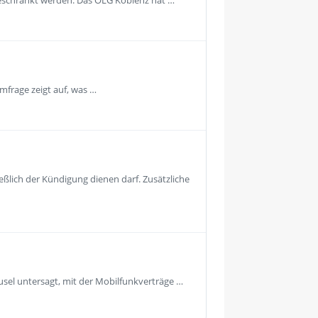
geschränkt werden. Das OLG Koblenz hat …
mfrage zeigt auf, was …
eßlich der Kündigung dienen darf. Zusätzliche
usel untersagt, mit der Mobilfunkverträge …