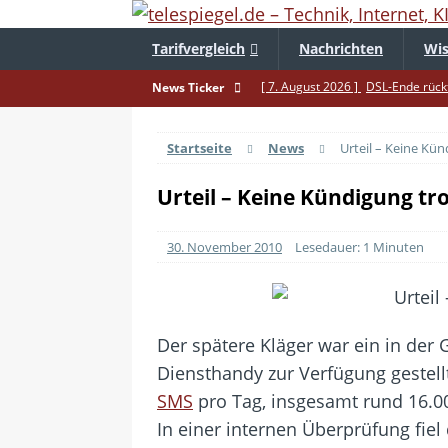
Tarifvergleich
Nachrichten
Wis
[ 7. August 2026 ]
DSL-Ende rückt
News Ticker
[ 5. August 2026 ]
Wahlfreiheit d
Startseite
News
Urteil – Keine Kü
[ 4. August 2026 ]
Smartphone-Ka
[ 3. August 2026 ]
1&1 bekommt au
Urteil – Keine Kündigung tr
[ 30. Juli 2026 ]
Recht auf Repara
30. November 2010
Lesedauer: 1 Minuten
[ 29. Juli 2026 ]
Achtung: Polizei
[ 28. Juli 2026 ]
Im Urlaub erreich
[ 24. Juli 2026 ]
Samsung Galaxy Z 
Der spätere Kläger war ein in der
[ 22. Juli 2026 ]
WhatsApp macht 
Diensthandy zur Verfügung gestell
[ 21. Juli 2026 ]
Wichtiges BGH-Ur
SMS
pro Tag, insgesamt rund 16.00
In einer internen Überprüfung fie