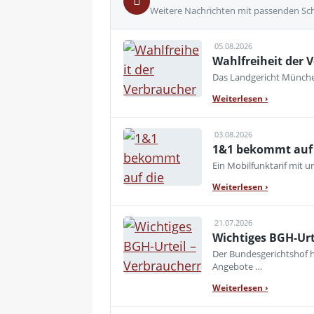
Weitere Nachrichten mit passenden Sc
05.08.2026
Wahlfreiheit der V
Das Landgericht München
Weiterlesen
›
03.08.2026
1&1 bekommt auf d
Ein Mobilfunktarif mit 
Weiterlesen
›
21.07.2026
Wichtiges BGH-Urt
Der Bundesgerichtshof h
Angebote …
Weiterlesen
›