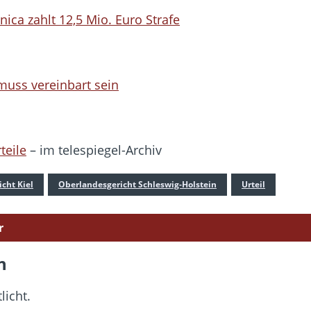
nica zahlt 12,5 Mio. Euro Strafe
 muss vereinbart sein
teile
– im telespiegel-Archiv
cht Kiel
Oberlandesgericht Schleswig-Holstein
Urteil
r
n
licht.