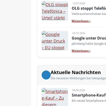
13.07.2026
OLG stoppt Telefó
Verbraucherschützer kon
Weiterlesen
›
03.07.2026
Google unter Druc
Jahrelang hatte Google d
Weiterlesen
›
Aktuelle Nachrichten
Die neuesten Meldungen bei telespiege
04.08.2026
Smartphone-Kauf 
Ein neues Smartphone mu