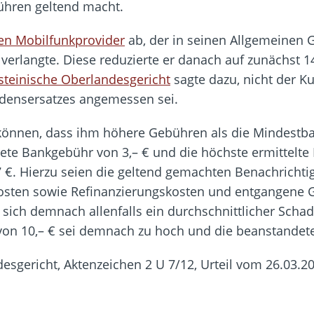
ühren geltend macht.
en Mobilfunkprovider
ab, der in seinen Allgemeinen
 verlangte. Diese reduzierte er danach auf zunächst 14
steinische Oberlandesgericht
sagte dazu, nicht der K
densersatzes angemessen sei.
 können, dass ihm höhere Gebühren als die Mindestba
te Bankgebühr von 3,– € und die höchste ermittelte
87 €. Hierzu seien die geltend gemachten Benachricht
osten sowie Refinanzierungskosten und entgangene G
sich demnach allenfalls ein durchschnittlicher Schad
 von 10,– € sei demnach zu hoch und die beanstandet
sgericht, Aktenzeichen 2 U 7/12, Urteil vom 26.03.20