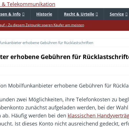
sen & Info
Historie
Recht & Urteile
Service
uf – Zu diesem Zeitpunkt sparen Käufer am meisten
f die Mütze – Unklare Unlimited-Klauseln sind unzulässig
lfunkanbieter erhobene Gebühren für Rücklastschriften
tur startet – Diese neuen Regeln gelten ab morgen
 warnt – Raffinierte, neue WhatsApp-Betrugsmasche
eter erhobene Gebühren für Rücklastschrif
bar? – Warum viele Beschäftigte nicht abschalten
Fold 8 & Fold 8 Ultra – Das sind die neuen Modelle
die Handynummer unsichtbar – Die Benutzernamen kommen
teil – Verbraucherrechte bei Online-Kündigung gestärkt
nden zwei Möglichkeiten, ihre Telefonkosten zu beg
ltweit aktive Phishing-Plattform „Kratos“ – Hunderttausende Opfer
benkonto zunächst aufgeladen werden, bei der Wahl e
n ab. Häufig werden bei den
klassischen Handyverträ
. Ist dieses Konto nicht ausreichend gedeckt, erfolg
er Verbraucher gestärkt – Gerichtsurteil zu Apple