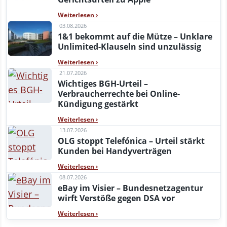
Weiterlesen
›
03.08.2026
1&1 bekommt auf die Mütze – Unklare
Unlimited-Klauseln sind unzulässig
Weiterlesen
›
21.07.2026
Wichtiges BGH-Urteil –
Verbraucherrechte bei Online-
Kündigung gestärkt
Weiterlesen
›
13.07.2026
OLG stoppt Telefónica – Urteil stärkt
Kunden bei Handyverträgen
Weiterlesen
›
08.07.2026
eBay im Visier – Bundesnetzagentur
wirft Verstöße gegen DSA vor
Weiterlesen
›