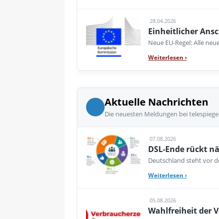
28.04.2026
Einheitlicher Ansc
Neue EU-Regel: Alle neue
Weiterlesen
›
Aktuelle Nachrichten
Die neuesten Meldungen bei telespiege
07.08.2026
DSL-Ende rückt nä
Deutschland steht vor de
Weiterlesen
›
05.08.2026
Wahlfreiheit der V