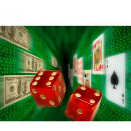
hbar? – Warum viele Beschäftigte nicht abschalten
 Fold 8 & Fold 8 Ultra – Das sind die neuen Modelle
 die Handynummer unsichtbar – Die Benutzernamen kommen
teil – Verbraucherrechte bei Online-Kündigung gestärkt
t näher – Viele setzen trotzdem immer noch auf Kupfernetz