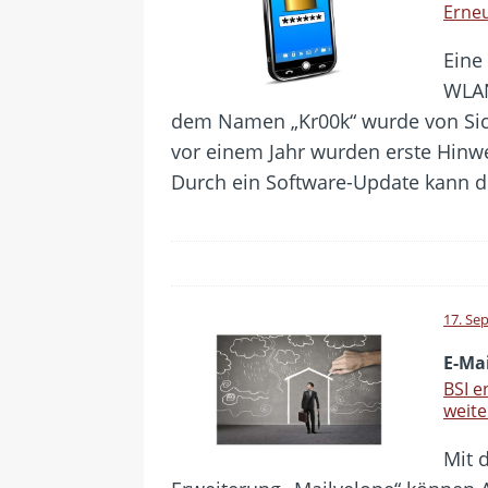
Erneu
Eine
WLAN
dem Namen „Kr00k“ wurde von Sich
vor einem Jahr wurden erste Hinw
Durch ein Software-Update kann 
17. Se
E-Mai
BSI e
weite
Mit 