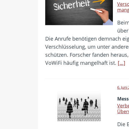
Versc
mang
Beim
über 
Die Anrufe benötigen demnach eige
Verschlüsselung, um unter andere
schützen. Forscher fanden heraus,
VoWiFi häufig mangelhaft ist.
[…]
6. Juni
Mess
Verbe
Über
Die E