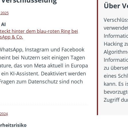
 Fold 8 & Fold 8 Ultra – Das sind die neuen Modelle
Über V
 die Handynummer unsichtbar – Die Benutzernamen kommen
l 2025
Verschlüss
teil – Verbraucherrechte bei Online-Kündigung gestärkt
 AI
verwendet
eltweit aktive Phishing-Plattform „Kratos“ – Hunderttausende Opfer
teckt hinter dem blau-roten Ring bei
Informati
sApp & Co.
Hacking z
WhatsApp, Instagram und Facebook
er Verbraucher gestärkt – Gerichtsurteil zu Apple
Algorithm
heint bei Nutzern seit einigen Tagen
Informatio
ature, das von Meta aktuell in Europa
zu überse
t ein KI-Assistent. Deaktiviert werden
eines Sch
 Fragen zum Datenschutz sind noch
kann. Es i
bevorzugt
Zugriff d
i 2024
rheitsrisiko