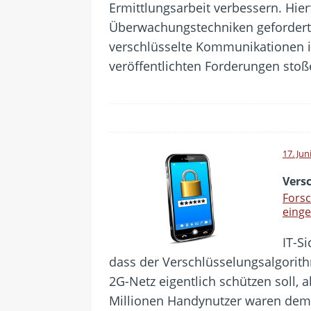
Ermittlungsarbeit verbessern. Hie
Überwachungstechniken gefordert
verschlüsselte Kommunikationen im
veröffentlichten Forderungen stoße
17. Jun
Vers
Forsc
eing
IT-Si
dass der Verschlüsselungsalgorit
2G-Netz eigentlich schützen soll, 
Millionen Handynutzer waren demn