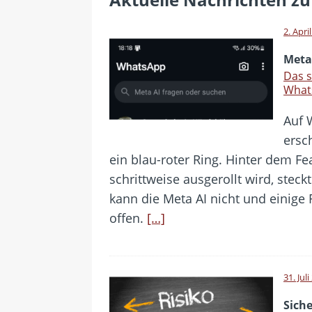
[ 24. Juli 2026 ]
Samsung Galaxy Z
[ 22. Juli 2026 ]
WhatsApp macht
2. Apri
[ 21. Juli 2026 ]
Wichtiges BGH-Ur
Meta
[ 20. Juli 2026 ]
BKA zerschlägt w
Das s
What
betroffen
Auf 
[ 5. August 2026 ]
Wahlfreiheit d
ersc
ein blau-roter Ring. Hinter dem Fe
schrittweise ausgerollt wird, steck
kann die Meta AI nicht und einige
offen.
[…]
31. Jul
Siche