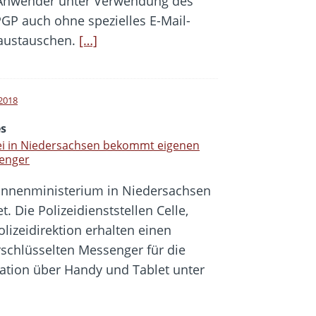
 Anwender unter Verwendung des
P auch ohne spezielles E-Mail-
 austauschen.
[…]
 2018
s
ei in Niedersachsen bekommt eigenen
enger
Innenministerium in Niedersachsen
t. Die Polizeidienststellen Celle,
lizeidirektion erhalten einen
erschlüsselten Messenger für die
ation über Handy und Tablet unter