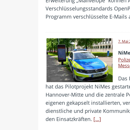
Erweiterung „Mailvelope“ können
Verschlüsselungsstandards OpenPG
Programm verschlüsselte E-Mails
7. Mai
NiMe
Poliz
Mess
Das 
hat das Pilotprojekt NiMes gestarte
Hannover-Mitte und die zentrale Po
eigenen gekapselt installierten, v
dienstliche und private Kommunik
den Einsatzkräften.
[…]