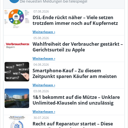
Die neuesten Meldungen bei telespiegel
07.08.2026
DSL-Ende rückt näher – Viele setzen
trotzdem immer noch auf Kupfernetz
Weiterlesen
›
05.08.2026
Wahlfreiheit der Verbraucher gestärkt –
Gerichtsurteil zu Apple
Weiterlesen
›
04.08.2026
Smartphone-Kauf – Zu diesem
Zeitpunkt sparen Käufer am meisten
Weiterlesen
›
03.08.2026
1&1 bekommt auf die Mütze – Unklare
Unlimited-Klauseln sind unzulässig
Weiterlesen
›
30.07.2026
Recht auf Reparatur startet – Diese