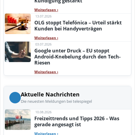
Kündigung gestärkt
Weiterlesen
›
13.07.2026
OLG stoppt Telefónica – Urteil stärkt
Kunden bei Handyverträgen
Weiterlesen
›
03.07.2026
Google unter Druck – EU stoppt
Android-Knebelung durch den Tech-
Riesen
Weiterlesen
›
Aktuelle Nachrichten
Die neuesten Meldungen bei telespiegel
10.08.2026
Freizeittrends und Tipps 2026 – Was
gerade angesagt ist
Weiterlesen
›