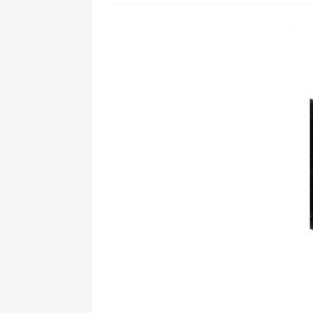
[ 24. Juli 2026 ]
Samsung Galaxy Z
[ 22. Juli 2026 ]
WhatsApp macht
[ 21. Juli 2026 ]
Wichtiges BGH-Ur
[ 20. Juli 2026 ]
BKA zerschlägt w
betroffen
[ 5. August 2026 ]
Wahlfreiheit d