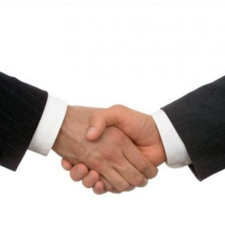
 Fold 8 & Fold 8 Ultra – Das sind die neuen Modelle
 die Handynummer unsichtbar – Die Benutzernamen kommen
teil – Verbraucherrechte bei Online-Kündigung gestärkt
eltweit aktive Phishing-Plattform „Kratos“ – Hunderttausende Opfer
er Verbraucher gestärkt – Gerichtsurteil zu Apple