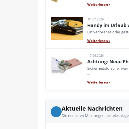
Weiterlesen
›
01.07.2026
Handy im Urlaub w
Ein verlorenes oder ges
Weiterlesen
›
17.06.2026
Achtung: Neue Phis
Sicherheitsforscher war
…
Weiterlesen
›
Aktuelle Nachrichten
Die neuesten Meldungen bei telespiege