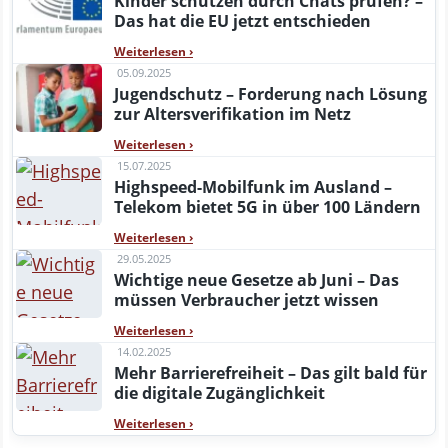
Kinder schützen durch Chats prüfen? –
Das hat die EU jetzt entschieden
Weiterlesen
›
05.09.2025
Jugendschutz – Forderung nach Lösung
zur Altersverifikation im Netz
Weiterlesen
›
15.07.2025
Highspeed-Mobilfunk im Ausland –
Telekom bietet 5G in über 100 Ländern
Weiterlesen
›
29.05.2025
Wichtige neue Gesetze ab Juni – Das
müssen Verbraucher jetzt wissen
Weiterlesen
›
14.02.2025
Mehr Barrierefreiheit – Das gilt bald für
die digitale Zugänglichkeit
Weiterlesen
›