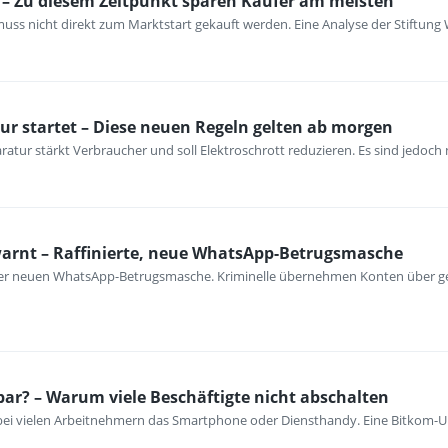
– Zu diesem Zeitpunkt sparen Käufer am meisten
ss nicht direkt zum Marktstart gekauft werden. Eine Analyse der Stiftung 
ur startet – Diese neuen Regeln gelten ab morgen
atur stärkt Verbraucher und soll Elektroschrott reduzieren. Es sind jedoch n
warnt – Raffinierte, neue WhatsApp-Betrugsmasche
iner neuen WhatsApp-Betrugsmasche. Kriminelle übernehmen Konten über ge
bar? – Warum viele Beschäftigte nicht abschalten
 bei vielen Arbeitnehmern das Smartphone oder Diensthandy. Eine Bitkom-U