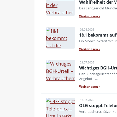
Wahlfreiheit der V
Das Landgericht München
Weiterlesen
›
03.08.2026
1&1 bekommt auf d
Ein Mobilfunktarif mit 
Weiterlesen
›
21.07.2026
Wichtiges BGH-Urt
Der Bundesgerichtshof h
Angebote …
Weiterlesen
›
13.07.2026
OLG stoppt Telefó
Verbraucherschützer kon