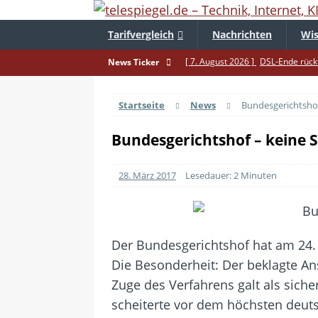
Tarifvergleich
Nachrichten
Wis
[ 7. August 2026 ]
DSL-Ende rückt
News Ticker
[ 5. August 2026 ]
Wahlfreiheit d
Startseite
News
Bundesgerichtshof
[ 4. August 2026 ]
Smartphone-Ka
[ 3. August 2026 ]
1&1 bekommt au
Bundesgerichtshof – keine 
[ 30. Juli 2026 ]
Recht auf Repara
28. März 2017
Lesedauer: 2 Minuten
[ 29. Juli 2026 ]
Achtung: Polizei
[ 28. Juli 2026 ]
Im Urlaub erreich
[ 24. Juli 2026 ]
Samsung Galaxy Z 
Der Bundesgerichtshof hat am 24
[ 22. Juli 2026 ]
WhatsApp macht 
Die Besonderheit: Der beklagte A
[ 21. Juli 2026 ]
Wichtiges BGH-Ur
Zuge des Verfahrens galt als siche
scheiterte vor dem höchsten deut