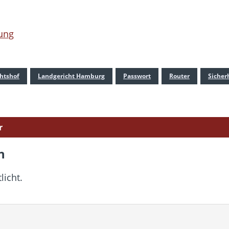
tung
htshof
Landgericht Hamburg
Passwort
Router
Sicher
r
n
licht.