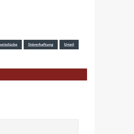
heitslücke
Störerhaftung
Urteil