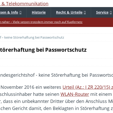
sen & Info
Historie
Recht & Urteile
Service
 näher – Viele setzen trotzdem immer noch auf Kupfernetz
er Verbraucher gestärkt – Gerichtsurteil zu Apple
 – keine Störerhaftung bei Passwortschutz
uf – Zu diesem Zeitpunkt sparen Käufer am meisten
f die Mütze – Unklare Unlimited-Klauseln sind unzulässig
Störerhaftung bei Passwortschutz
tur startet – Diese neuen Regeln gelten ab morgen
 warnt – Raffinierte, neue WhatsApp-Betrugsmasche
bar? – Warum viele Beschäftigte nicht abschalten
Fold 8 & Fold 8 Ultra – Das sind die neuen Modelle
. November 2016 ein weiteres
Urteil (Az.: I ZR 220/1
die Handynummer unsichtbar – Die Benutzernamen kommen
nschlussinhaber hatte seinen
WLAN-Router
mit einem 
teil – Verbraucherrechte bei Online-Kündigung gestärkt
r, dass ein unbekannter Dritter über den Anschluss M
schen Gericht damit, den Beklagten in Störerhaftung