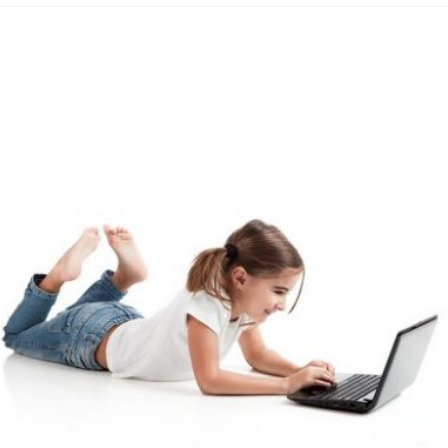
hbar? – Warum viele Beschäftigte nicht abschalten
 Fold 8 & Fold 8 Ultra – Das sind die neuen Modelle
 die Handynummer unsichtbar – Die Benutzernamen kommen
teil – Verbraucherrechte bei Online-Kündigung gestärkt
t näher – Viele setzen trotzdem immer noch auf Kupfernetz