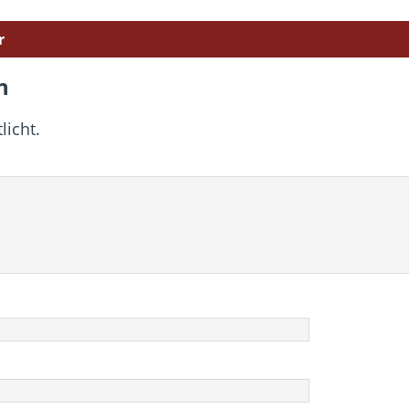
r
n
licht.