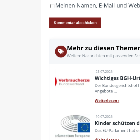
Meinen Namen, E-Mail und Websi
Mehr zu diesen Theme
Weitere Nachrichten mit passenden Sc
21.07.2026
Wichtiges BGH-Urt
Der Bundesgerichtshof h
Angebote …
Weiterlesen
›
10.07.2026
Kinder schützen d
Das EU-Parlament hat e
Weiterlesen
›