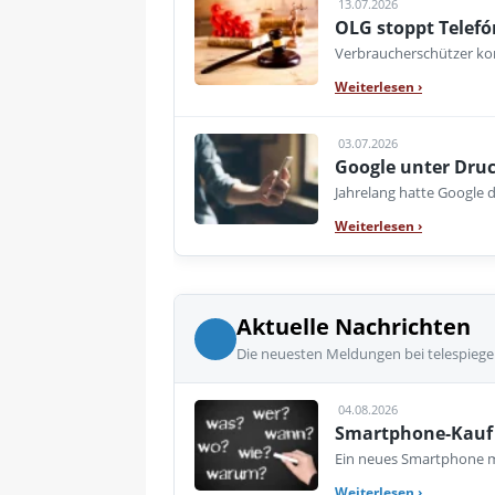
13.07.2026
OLG stoppt Telefó
Verbraucherschützer kon
Weiterlesen
›
03.07.2026
Google unter Druc
Jahrelang hatte Google d
Weiterlesen
›
Aktuelle Nachrichten
Die neuesten Meldungen bei telespiege
04.08.2026
Smartphone-Kauf 
Ein neues Smartphone mu
Weiterlesen
›