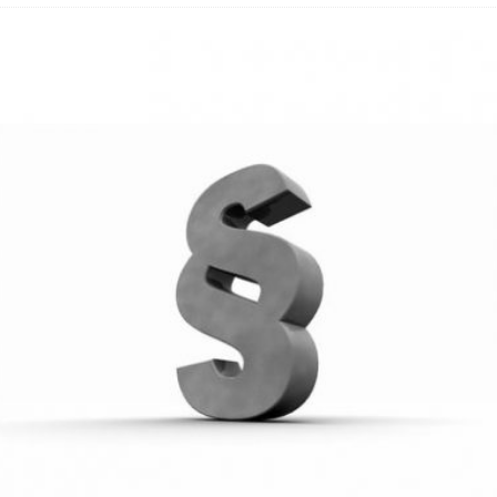
 Fold 8 & Fold 8 Ultra – Das sind die neuen Modelle
 die Handynummer unsichtbar – Die Benutzernamen kommen
teil – Verbraucherrechte bei Online-Kündigung gestärkt
eltweit aktive Phishing-Plattform „Kratos“ – Hunderttausende Opfer
er Verbraucher gestärkt – Gerichtsurteil zu Apple