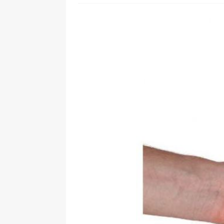
[ 24. Juli 2026 ]
Samsung Galaxy Z
[ 22. Juli 2026 ]
WhatsApp macht
[ 21. Juli 2026 ]
Wichtiges BGH-Ur
[ 20. Juli 2026 ]
BKA zerschlägt w
betroffen
[ 5. August 2026 ]
Wahlfreiheit d