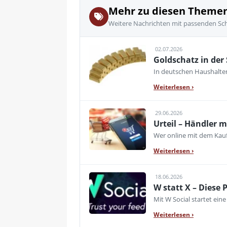
Mehr zu diesen Theme
Weitere Nachrichten mit passenden Sc
02.07.2026
Goldschatz in der
In deutschen Haushalte
Weiterlesen
›
29.06.2026
Urteil – Händler 
Wer online mit dem Kauf
Weiterlesen
›
18.06.2026
W statt X – Diese 
Mit W Social startet ei
Weiterlesen
›