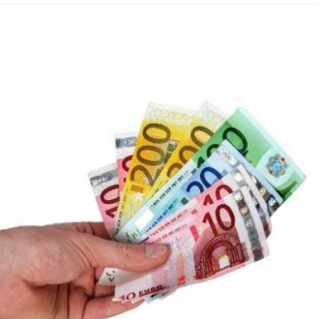
 Fold 8 & Fold 8 Ultra – Das sind die neuen Modelle
 die Handynummer unsichtbar – Die Benutzernamen kommen
teil – Verbraucherrechte bei Online-Kündigung gestärkt
eltweit aktive Phishing-Plattform „Kratos“ – Hunderttausende Opfer
er Verbraucher gestärkt – Gerichtsurteil zu Apple