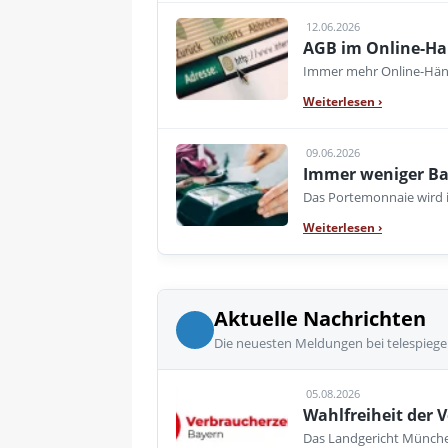
12.06.2026
AGB im Online-Han
Immer mehr Online-Händl
Weiterlesen
›
09.06.2026
Immer weniger Ba
Das Portemonnaie wird i
Weiterlesen
›
Aktuelle Nachrichten
Die neuesten Meldungen bei telespiege
05.08.2026
Wahlfreiheit der V
Das Landgericht München