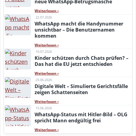
neue WhatsApp-Betrugsmasche
Weiterlesen
›
22.07.2026
WhatsApp macht die Handynummer
unsichtbar – Die Benutzernamen
kommen
Weiterlesen
›
10.07.2026
Kinder schützen durch Chats prüfen? –
Das hat die EU jetzt entschieden
Weiterlesen
›
25.06.2026
Digitale Welt – Simulierte Gerichtsfälle
zeigen Schattenseiten
Weiterlesen
›
15.06.2026
WhatsApp-Status mit Hitler-Bild – OLG
spricht Mann endgültig frei
Weiterlesen
›