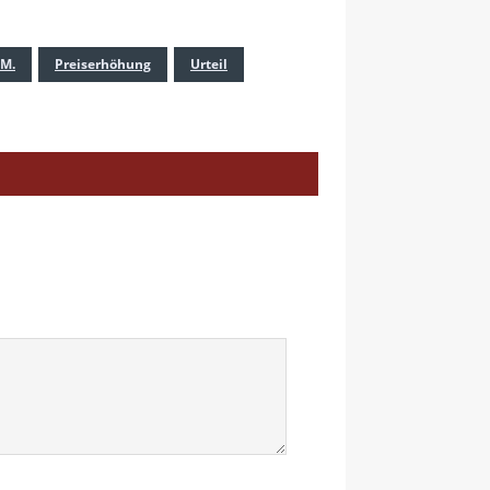
.M.
Preiserhöhung
Urteil