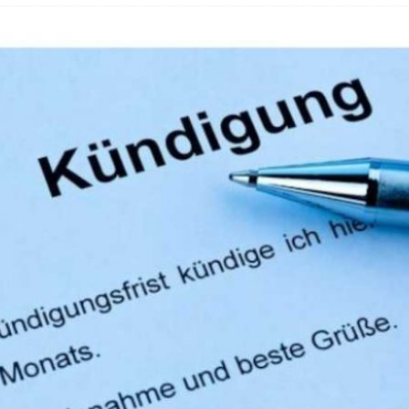
hbar? – Warum viele Beschäftigte nicht abschalten
 Fold 8 & Fold 8 Ultra – Das sind die neuen Modelle
 die Handynummer unsichtbar – Die Benutzernamen kommen
teil – Verbraucherrechte bei Online-Kündigung gestärkt
t näher – Viele setzen trotzdem immer noch auf Kupfernetz