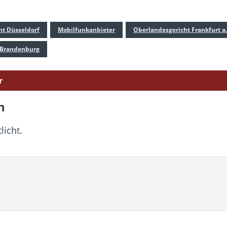
ht Düsseldorf
Mobilfunkanbieter
Oberlandesgericht Frankfurt a
 Brandenburg
r
n
licht.