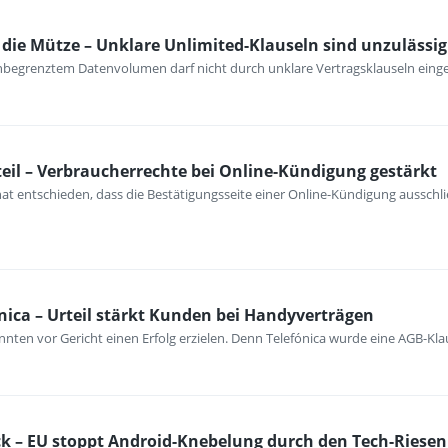
ie Mütze – Unklare Unlimited-Klauseln sind unzulässig
unbegrenztem Datenvolumen darf nicht durch unklare Vertragsklauseln ein
eil – Verbraucherrechte bei Online-Kündigung gestärkt
at entschieden, dass die Bestätigungsseite einer Online-Kündigung ausschli
nica – Urteil stärkt Kunden bei Handyverträgen
nten vor Gericht einen Erfolg erzielen. Denn Telefónica wurde eine AGB-Kla
k – EU stoppt Android-Knebelung durch den Tech-Riesen