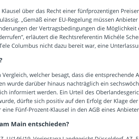
e Klausel über das Recht einer fünfprozentigen Preis
 zulässig. „Gemäß einer EU-Regelung müssen Anbiete
nderungen der Vertragsbedingungen die Möglichkeit
rrufen“, erläutert die Rechtsreferentin Michéle Scher
 Tele Columbus nicht dazu bereit war, eine Unterlass
?
n Vergleich, welcher besagt, dass die entsprechende 
en wurde darüber hinaus nachträglich ein sechswöc
ich informiert werden. Ein Urteil des Oberlandesgeric
rde, dürfte sich positiv auf den Erfolg der Klage de
eine Fünf-Prozent-Klausel in den AGB eines Anbieter
 am Main entschieden?
AZ. U/146/19, Vorinstanz Landgericht Düsseldorf, AZ. 