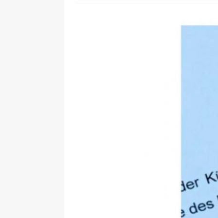
[ 28. Juli 2026 ]
Im Urlaub erreic
[ 24. Juli 2026 ]
Samsung Galaxy Z
[ 22. Juli 2026 ]
WhatsApp macht
[ 21. Juli 2026 ]
Wichtiges BGH-Ur
[ 7. August 2026 ]
DSL-Ende rück