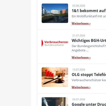
03.08.2026
1&1 bekommt auf d
Ein Mobilfunktarif mit 
Weiterlesen
›
21.07.2026
Wichtiges BGH-Urt
Der Bundesgerichtshof h
Angebote …
Weiterlesen
›
13.07.2026
OLG stoppt Telefó
Verbraucherschützer kon
Weiterlesen
›
03.07.2026
Google unter Druc