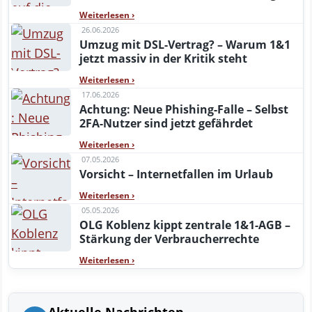
Weiterlesen
›
26.06.2026
Umzug mit DSL-Vertrag? – Warum 1&1
jetzt massiv in der Kritik steht
Weiterlesen
›
17.06.2026
Achtung: Neue Phishing-Falle – Selbst
2FA-Nutzer sind jetzt gefährdet
Weiterlesen
›
07.05.2026
Vorsicht – Internetfallen im Urlaub
Weiterlesen
›
05.05.2026
OLG Koblenz kippt zentrale 1&1-AGB –
Stärkung der Verbraucherrechte
Weiterlesen
›
Aktuelle Nachrichten