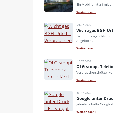
Ein Mobilfunktarif mit 
Weiterlesen
›
21.07.2026
Wichtiges BGH-Urt
Der Bundesgerichtshof h
Angebote …
Weiterlesen
›
13.07.2026
OLG stoppt Telefó
Verbraucherschützer kon
Weiterlesen
›
03.07.2026
Google unter Druc
Jahrelang hatte Google d
Weiterlesen
›