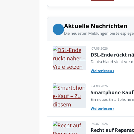
Aktuelle Nachrichten
Die neuesten Meldungen bei telespiege
07.08.2026
DSL-Ende rückt nä
Deutschland steht vor de
Weiterlesen
›
04.08.2026
Smartphone-Kauf 
Ein neues Smartphone mu
Weiterlesen
›
30.07.2026
Recht auf Reparat