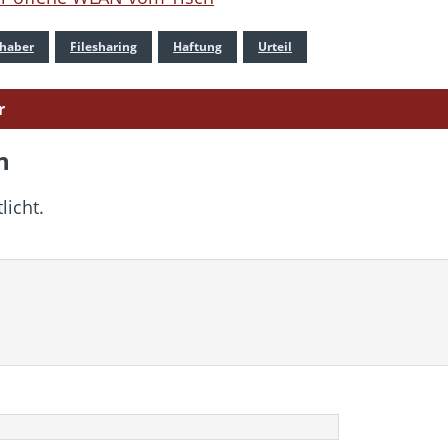
nhaber
Filesharing
Haftung
Urteil
r
n
licht.