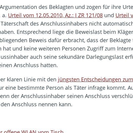
er Argumentation des Beklagten und zogen für ihre U
 a.
Urteil vom 12.05.2010, Az.: I ZR 121/08
und
Urteil 
Täterschaft des Anschlussinhabers nicht automatisc
aben. Entsprechend liege die Beweislast beim Kläger. 
obliegenden Beweis dafür erbracht, dass der Beklagte 
hat und keine weiteren Personen Zugriff zum Interne
lussinhaber auch seine sekundäre Darlegungslast erf
einen Anschluss hatten.
ner klaren Linie mit den
jüngsten Entscheidungen zum
r eine bestimmte Person als Täter infrage kommt. Au
wenn der Anschlussinhaber seinen Anschluss verschl
 den Anschluss nennen kann.
für offene WLAN vom Tisch