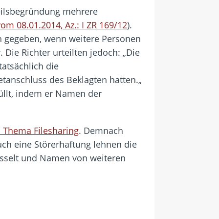
rteilsbegründung mehrere
vom 08.01.2014, Az.: I ZR 169/12
).
h gegeben, wenn weitere Personen
Die Richter urteilten jedoch: „Die
tatsächlich die
tanschluss des Beklagten hatten.„
üllt, indem er Namen der
 Thema Filesharing
. Demnach
ch eine Störerhaftung lehnen die
üsselt und Namen von weiteren