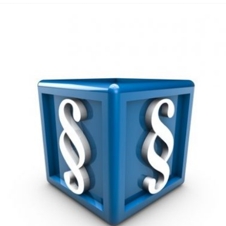
hbar? – Warum viele Beschäftigte nicht abschalten
 Fold 8 & Fold 8 Ultra – Das sind die neuen Modelle
 die Handynummer unsichtbar – Die Benutzernamen kommen
teil – Verbraucherrechte bei Online-Kündigung gestärkt
t näher – Viele setzen trotzdem immer noch auf Kupfernetz