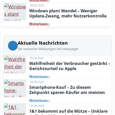
04.05.2026
Windows plant Wandel – Weniger
Update-Zwang, mehr Nutzerkontrolle
Weiterlesen
›
Aktuelle Nachrichten
Die neuesten Meldungen bei telespiegel
05.08.2026
Wahlfreiheit der Verbraucher gestärkt –
Gerichtsurteil zu Apple
Weiterlesen
›
04.08.2026
Smartphone-Kauf – Zu diesem
Zeitpunkt sparen Käufer am meisten
Weiterlesen
›
03.08.2026
1&1 bekommt auf die Mütze – Unklare