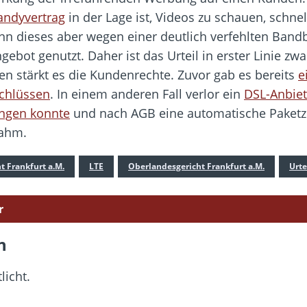
andyvertrag
in der Lage ist, Videos zu schauen, schne
dieses aber wegen einer deutlich verfehlten Bandbrei
ebot genutzt. Daher ist das Urteil in erster Linie zwa
n stärkt es die Kundenrechte. Zuvor gab es bereits
e
schlüssen
. In einem anderen Fall verlor ein
DSL-Anbiet
ingen konnte
und nach AGB eine automatische Paketz
nahm.
t Frankfurt a.M.
LTE
Oberlandesgericht Frankfurt a.M.
Urte
r
n
licht.