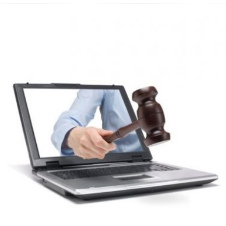
bar? – Warum viele Beschäftigte nicht abschalten
Fold 8 & Fold 8 Ultra – Das sind die neuen Modelle
die Handynummer unsichtbar – Die Benutzernamen kommen
teil – Verbraucherrechte bei Online-Kündigung gestärkt
 näher – Viele setzen trotzdem immer noch auf Kupfernetz