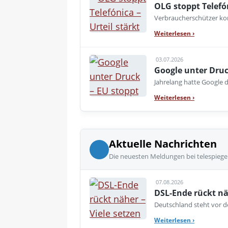
OLG stoppt Telefó
Verbraucherschützer kon
Weiterlesen
›
03.07.2026
Google unter Druc
Jahrelang hatte Google d
Weiterlesen
›
Aktuelle Nachrichten
Die neuesten Meldungen bei telespiege
07.08.2026
DSL-Ende rückt nä
Deutschland steht vor de
Weiterlesen
›