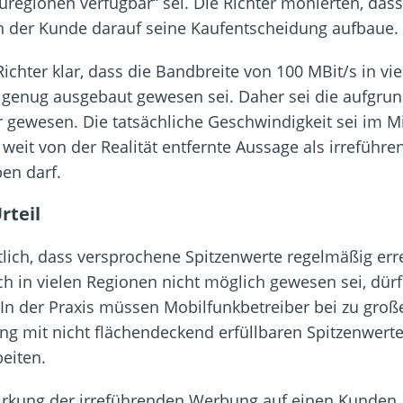
regionen verfügbar“ sei. Die Richter monierten, das
n der Kunde darauf seine Kaufentscheidung aufbaue.
Richter klar, dass die Bandbreite von 100 MBit/s in vie
 genug ausgebaut gewesen sei. Daher sei die aufgru
gewesen. Die tatsächliche Geschwindigkeit sei im Mi
 weit von der Realität entfernte Aussage als irreführ
en darf.
rteil
tlich, dass versprochene Spitzenwerte regelmäßig er
sch in vielen Regionen nicht möglich gewesen sei, dü
 In der Praxis müssen Mobilfunkbetreiber bei zu gro
g mit nicht flächendeckend erfüllbaren Spitzenwerte
eiten.
Wirkung der irreführenden Werbung auf einen Kunden.