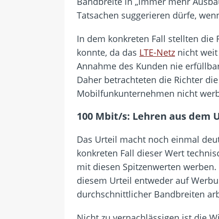
Bandbreite in „immer mehr Ausbau
Tatsachen suggerieren dürfe, wen
In dem konkreten Fall stellten die 
konnte, da das
LTE-Netz
nicht weit
Annahme des Kunden nie erfüllbar 
Daher betrachteten die Richter die
Mobilfunkunternehmen nicht werb
100 Mbit/s: Lehren aus dem U
Das Urteil macht noch einmal deu
konkreten Fall dieser Wert techni
mit diesen Spitzenwerten werben.
diesem Urteil entweder auf Werbun
durchschnittlicher Bandbreiten arb
Nicht zu vernachlässigen ist die 