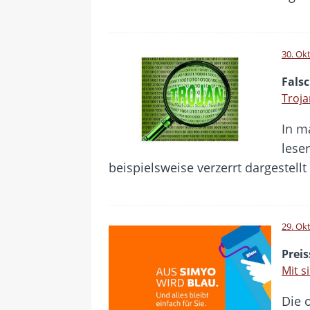
30. Ok
Falsc
Troja
In m
lese
beispielsweise verzerrt dargestell
29. Ok
Prei
Mit s
Die 