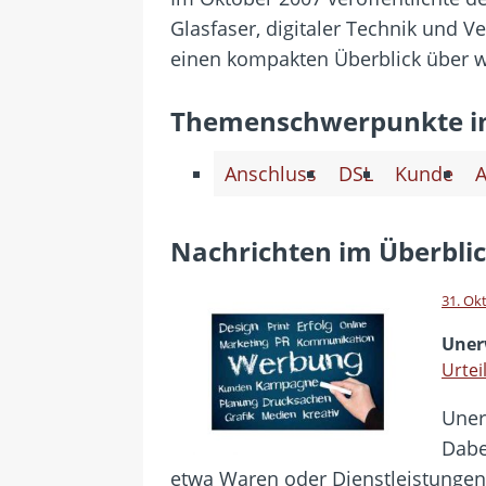
[ 28. Juli 2026 ]
Im Urlaub erreic
Glasfaser, digitaler Technik und 
[ 24. Juli 2026 ]
Samsung Galaxy Z
einen kompakten Überblick über w
[ 22. Juli 2026 ]
WhatsApp macht
[ 21. Juli 2026 ]
Wichtiges BGH-Ur
Themenschwerpunkte i
[ 7. August 2026 ]
DSL-Ende rück
Anschluss
DSL
Kunde
A
Nachrichten im Überbli
31. Ok
Uner
Urtei
Uner
Dabe
etwa Waren oder Dienstleistungen