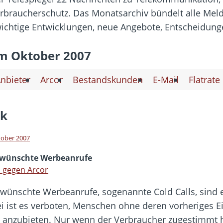
hbar? – Warum viele Beschäftigte nicht abschalten
Verbraucherschutz. Das Monatsarchiv bündelt alle Me
 Fold 8 & Fold 8 Ultra – Das sind die neuen Modelle
ichtige Entwicklungen, neue Angebote, Entscheidung
 die Handynummer unsichtbar – Die Benutzernamen kommen
teil – Verbraucherrechte bei Online-Kündigung gestärkt
m Oktober 2007
t näher – Viele setzen trotzdem immer noch auf Kupfernetz
nbieter
Arcor
Bestandskunden
E-Mail
Flatrate
ck
tober 2007
wünschte Werbeanrufe
l gegen Arcor
wünschte Werbeanrufe, sogenannte Cold Calls, sind ei
i ist es verboten, Menschen ohne deren vorheriges E
 anzubieten. Nur wenn der Verbraucher zugestimmt 