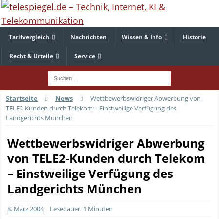
Tarifvergleich
Nachrichten
Wissen & Info
Historie
Recht & Urteile
Service
Startseite
News
Wettbewerbswidriger Abwerbung von
TELE2-Kunden durch Telekom – Einstweilige Verfügung des
Landgerichts München
Wettbewerbswidriger Abwerbung
von TELE2-Kunden durch Telekom
– Einstweilige Verfügung des
Landgerichts München
8. März 2004
Lesedauer: 1 Minuten