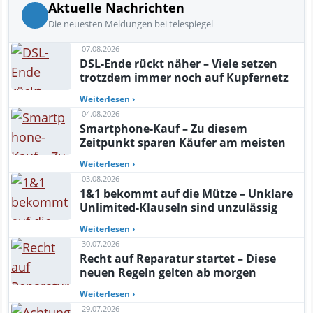
Aktuelle Nachrichten
Die neuesten Meldungen bei telespiegel
07.08.2026
DSL-Ende rückt näher – Viele setzen
trotzdem immer noch auf Kupfernetz
Weiterlesen
›
04.08.2026
Smartphone-Kauf – Zu diesem
Zeitpunkt sparen Käufer am meisten
Weiterlesen
›
03.08.2026
1&1 bekommt auf die Mütze – Unklare
Unlimited-Klauseln sind unzulässig
Weiterlesen
›
30.07.2026
Recht auf Reparatur startet – Diese
neuen Regeln gelten ab morgen
Weiterlesen
›
29.07.2026