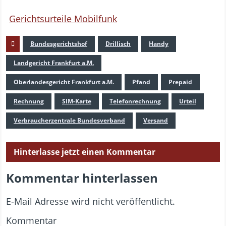
Gerichtsurteile Mobilfunk
Bundesgerichtshof
Drillisch
Handy
Landgericht Frankfurt a.M.
Oberlandesgericht Frankfurt a.M.
Pfand
Prepaid
Rechnung
SIM-Karte
Telefonrechnung
Urteil
Verbraucherzentrale Bundesverband
Versand
Hinterlasse jetzt einen Kommentar
Kommentar hinterlassen
E-Mail Adresse wird nicht veröffentlicht.
Kommentar