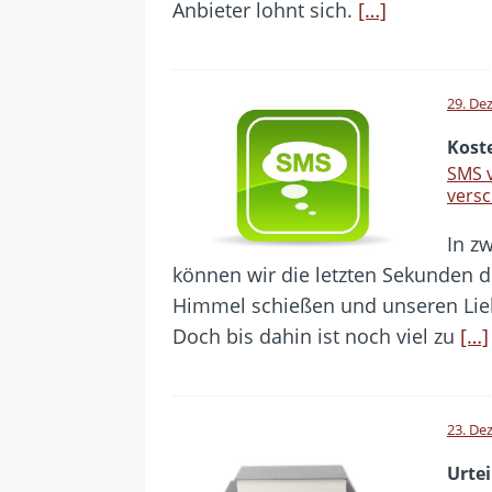
Anbieter lohnt sich.
[…]
29. De
Koste
SMS v
versc
In z
können wir die letzten Sekunden d
Himmel schießen und unseren Lie
Doch bis dahin ist noch viel zu
[…]
23. De
Urtei