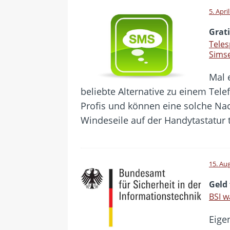
5. Apri
Grat
Tele
Sims
Mal 
beliebte Alternative zu einem Te
Profis und können eine solche Na
Windeseile auf der Handytastatur 
15. Au
Geld
BSI w
Eige