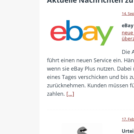
[ 24. Juli 2026 ]
Samsung Galaxy Z
[ 22. Juli 2026 ]
WhatsApp macht
14. Se
[ 21. Juli 2026 ]
Wichtiges BGH-Ur
eBay
[ 20. Juli 2026 ]
BKA zerschlägt w
neue 
über
betroffen
Die 
[ 5. August 2026 ]
Wahlfreiheit d
führt einen neuen Service ein. Hä
wenn sie eBay Plus nutzen. Dabei 
eines Tages verschicken und bis z
zurücknehmen. Kunden müssen für 
zahlen.
[…]
17. Fe
Urtei