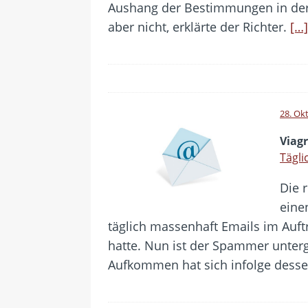
Aushang der Bestimmungen in der 
aber nicht, erklärte der Richter.
[…]
28. Ok
Viag
Tägli
Die 
eine
täglich massenhaft Emails im Auft
hatte. Nun ist der Spammer unter
Aufkommen hat sich infolge dessen