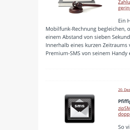
Zahlu
geri
Ein 
Mobilfunk-Rechnung begleichen, ob
einem Abstand von sieben Sekund
Innerhalb eines kurzen Zeitraums 
Premium-SMS von seinem Handy e
20. De
Pfif
zipSM
dopp
So v