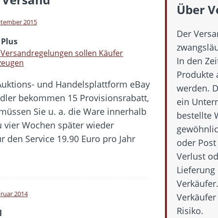
 Fold 8 & Fold 8 Ultra – Das sind die neuen Modelle
Über V
 die Handynummer unsichtbar – Die Benutzernamen kommen
ptember 2015
Der Versa
teil – Verbraucherrechte bei Online-Kündigung gestärkt
 Plus
zwangsläu
eltweit aktive Phishing-Plattform „Kratos“ – Hunderttausende Opfer
Versandregelungen sollen Käufer
In den Ze
zeugen
Produkte 
Auktions- und Handelsplattform eBay
er Verbraucher gestärkt – Gerichtsurteil zu Apple
werden. D
ndler bekommen 15 Provisionsrabatt,
ein Unte
müssen Sie u. a. die Ware innerhalb
bestellte
u vier Wochen später wieder
gewöhnlic
den Service 19.90 Euro pro Jahr
oder Post 
Verlust od
Lieferung
Verkäufer
bruar 2014
Verkäufer 
Risiko.
l