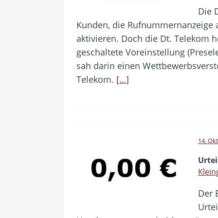
Die 
Kunden, die Rufnummernanzeige a
aktivieren. Doch die Dt. Telekom 
geschaltete Voreinstellung (Presel
sah darin einen Wettbewerbsversto
Telekom.
[…]
14. Ok
Urte
Klein
Der 
Urte