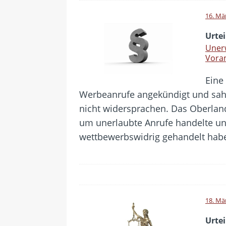
16. Mä
Urtei
Uner
Voran
Eine
Werbeanrufe angekündigt und sah i
nicht widersprachen. Das Oberlande
um unerlaubte Anrufe handelte und
wettbewerbswidrig gehandelt hab
18. Mä
Urtei