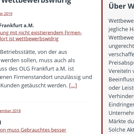
 Fold 8 & Fold 8 Ultra – Das sind die neuen Modelle
Über W
 die Handynummer unsichtbar – Die Benutzernamen kommen
ar 2019
Wettbewer
teil – Verbraucherrechte bei Online-Kündigung gestärkt
Frankfurt a.M.
jegliche 
t näher – Viele setzen trotzdem immer noch auf Kupfernetz
ng mit nicht existierendem Firmen-
Wettbewer
ort ist wettbewerbswidrig
er Verbraucher gestärkt – Gerichtsurteil zu Apple
ungerecht
 Betriebsstätte, von der aus
verschaff
 werden sollen, muss auch als
Preisabsp
uss des OLG Frankfurt a.M. ist
Vereiteln
enen Firmenstandort unzulässig und
Beeinflus
e Kunden getäuscht werden.
[…]
oder Leis
Verhinder
Eindringe
tember 2018
Unternehm
Märkte dur
l
Solche Ak
on muss Gebrauchtes besser