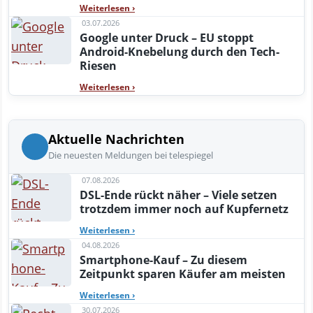
Weiterlesen
›
03.07.2026
Google unter Druck – EU stoppt
Android-Knebelung durch den Tech-
Riesen
Weiterlesen
›
Aktuelle Nachrichten
Die neuesten Meldungen bei telespiegel
07.08.2026
DSL-Ende rückt näher – Viele setzen
trotzdem immer noch auf Kupfernetz
Weiterlesen
›
04.08.2026
Smartphone-Kauf – Zu diesem
Zeitpunkt sparen Käufer am meisten
Weiterlesen
›
30.07.2026