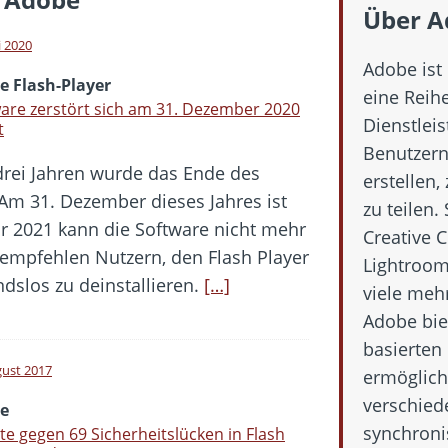
Fold 8 & Fold 8 Ultra – Das sind die neuen Modelle
Über A
die Handynummer unsichtbar – Die Benutzernamen kommen
i 2020
Adobe ist
teil – Verbraucherrechte bei Online-Kündigung gestärkt
e Flash-Player
eine Reih
ltweit aktive Phishing-Plattform „Kratos“ – Hunderttausende Opfer
are zerstört sich am 31. Dezember 2020
Dienstleis
t
Benutzern 
drei Jahren wurde das Ende des
er Verbraucher gestärkt – Gerichtsurteil zu Apple
erstellen,
Am 31. Dezember dieses Jahres ist
zu teilen
r 2021 kann die Software nicht mehr
Creative 
 empfehlen Nutzern, den Flash Player
Lightroom,
dslos zu deinstallieren.
[…]
viele meh
Adobe bie
basierten
gust 2017
ermögliche
verschied
e
synchronis
e gegen 69 Sicherheitslücken in Flash