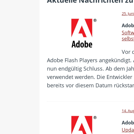
[ 24. Juli 2026 ]
Samsung Galaxy Z 
[ 22. Juli 2026 ]
WhatsApp macht 
25. Jun
[ 21. Juli 2026 ]
Wichtiges BGH-Ur
Adob
[ 20. Juli 2026 ]
BKA zerschlägt we
Softw
selbs
betroffen
Vor 
[ 5. August 2026 ]
Wahlfreiheit d
Adobe Flash Players angekündigt. 
nun endgültig Schluss. Ab dem Jah
verwendet werden. Die Entwickler
bereits vor diesem Datum rückstan
14. Au
Adob
Updat