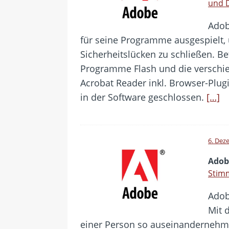
und 
Adob
für seine Programme ausgespielt, 
Sicherheitslücken zu schließen. B
Programme Flash und die verschi
Acrobat Reader inkl. Browser-Plu
in der Software geschlossen.
[…]
6. Dez
Adob
Stimm
Adob
Mit 
einer Person so auseinandernehm