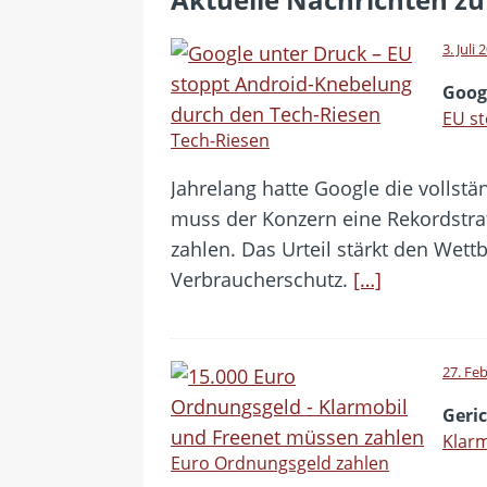
[ 28. Juli 2026 ]
Im Urlaub erreich
[ 24. Juli 2026 ]
Samsung Galaxy Z 
3. Juli 
[ 22. Juli 2026 ]
WhatsApp macht 
Goog
[ 21. Juli 2026 ]
Wichtiges BGH-Ur
EU s
Tech-Riesen
[ 7. August 2026 ]
DSL-Ende rückt
Jahrelang hatte Google die vollstän
muss der Konzern eine Rekordstraf
zahlen. Das Urteil stärkt den Wett
Verbraucherschutz.
[…]
27. Fe
Geri
Klarm
Euro Ordnungsgeld zahlen