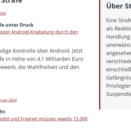
bar? – Warum viele Beschäftigte nicht abschalten
Über S
Fold 8 & Fold 8 Ultra – Das sind die neuen Modelle
2026
Eine Straf
die Handynummer unsichtbar – Die Benutzernamen kommen
le unter Druck
als Reakti
teil – Verbraucherrechte bei Online-Kündigung gestärkt
toppt Android-Knebelung durch den
Handlung 
 näher – Viele setzen trotzdem immer noch auf Kupfernetz
unerwüns
dige Kontrolle über Android. Jetzt
angesehen
e in Höhe von 4,1 Milliarden Euro
verschied
bewerb, die Wahlfreiheit und den
einschließ
Gefängnis
Privilegie
Suspendie
bruar 2024
cht
obil und Freenet müssen jeweils 15.000