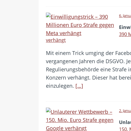
6. Janu
Einwi
390 M
verhängt
Mit einem Trick umging der Faceb
vergangenen Jahren die DSGVO. Jetz
Regulierungsbehörde eine Strafe 
Konzern verhängt. Dieser hat bere
einzulegen.
[…]
2. Janu
Unla
150. 