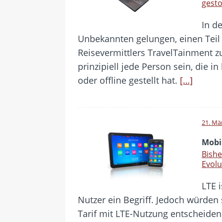
gest
In d
Unbekannten gelungen, einen Teil 
Reisevermittlers TravelTainment z
prinzipiell jede Person sein, die i
oder offline gestellt hat.
[…]
21. Mä
Mobil
Bishe
Evolu
LTE 
Nutzer ein Begriff. Jedoch würden 
Tarif mit LTE-Nutzung entscheide