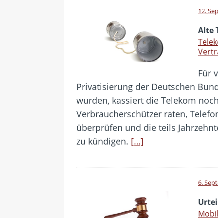
12. Se
Alte
Telek
Vert
Für v
Privatisierung der Deutschen Bun
wurden, kassiert die Telekom no
Verbraucherschützer raten, Telef
überprüfen und die teils Jahrzehnt
zu kündigen.
[…]
6. Sep
Urtei
Mobil