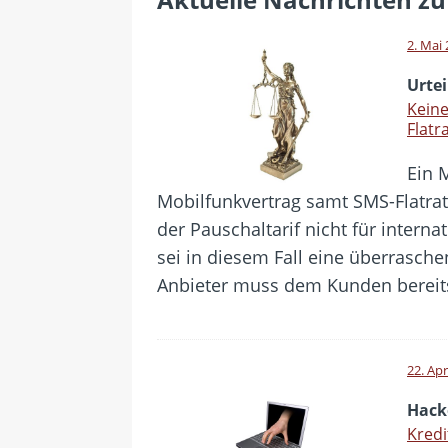
[ 24. Juli 2026 ]
Samsung Galaxy Z
[ 22. Juli 2026 ]
WhatsApp macht
2. Mai
[ 21. Juli 2026 ]
Wichtiges BGH-Ur
Urtei
[ 20. Juli 2026 ]
BKA zerschlägt w
Keine
Flatr
betroffen
Ein 
[ 5. August 2026 ]
Wahlfreiheit d
Mobilfunkvertrag samt SMS-Flatra
der Pauschaltarif nicht für intern
sei in diesem Fall eine überraschen
Anbieter muss dem Kunden bereits
22. Apr
Hack
Kredi