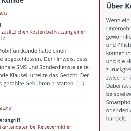
 Fold 8 & Fold 8 Ultra – Das sind die neuen Modelle
Über K
 die Handynummer unsichtbar – Die Benutzernamen kommen
 2013
Wenn ein 
teil – Verbraucherrechte bei Online-Kündigung gestärkt
l
Unternehm
eltweit aktive Phishing-Plattform „Kratos“ – Hunderttausende Opfer
 zusätzlichen Kosten bei Nutzung einer
gewöhnlic
ate
und Pflic
Mobilfunkkunde hatte einen
er Verbraucher gestärkt – Gerichtsurteil zu Apple
können in
te abgeschlossen. Der Hinweis, dass
und die H
ationale SMS und Sonderdienste gelte,
zurückgre
de Klausel, urteilte das Gericht. Der
zwischen 
 gezahlte Gebühren erstatten.
[…]
Dabei ist 
beispiels
Smartphon
il 2013
oder den 
handelt.
erangriff
tkartendaten bei Reisevermittler