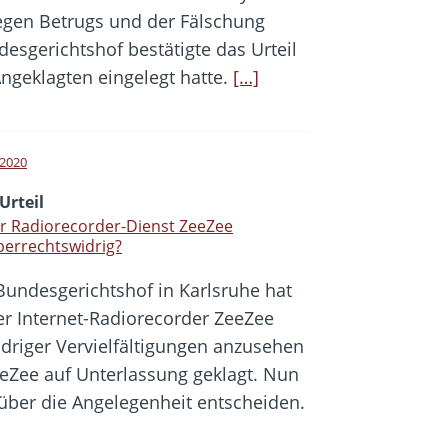
wegen Betrugs und der Fälschung
esgerichtshof bestätigte das Urteil
Angeklagten eingelegt hatte.
[…]
i 2020
Urteil
er Radiorecorder-Dienst ZeeZee
errechtswidrig?
Bundesgerichtshof in Karlsruhe hat
der Internet-Radiorecorder ZeeZee
idriger Vervielfältigungen anzusehen
ZeeZee auf Unterlassung geklagt. Nun
über die Angelegenheit entscheiden.