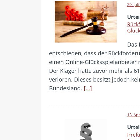
29. Jul
Urtei
Rück
Glück
Das 
entschieden, dass der Rückforder
einen Online-Glücksspielanbieter mi
Der Kläger hatte zuvor mehr als 6
verloren. Dieses besitzt jedoch ke
Bundesland.
[…]
13. Apr
Urtei
Irref