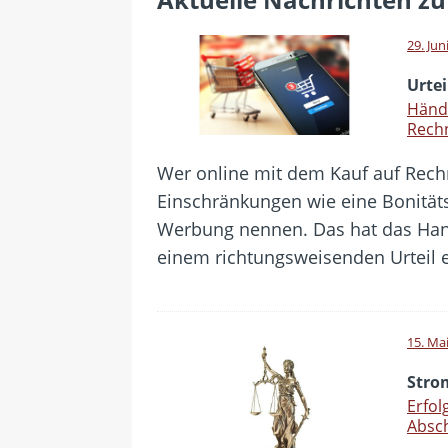
[ 28. Juli 2026 ]
Im Urlaub erreic
[ 24. Juli 2026 ]
Samsung Galaxy Z
29. Jun
[ 22. Juli 2026 ]
WhatsApp macht
Urtei
[ 21. Juli 2026 ]
Wichtiges BGH-Ur
Händ
Rechn
[ 7. August 2026 ]
DSL-Ende rück
Wer online mit dem Kauf auf Rech
Einschränkungen wie eine Bonitäts
Werbung nennen. Das hat das Han
einem richtungsweisenden Urteil 
15. Ma
Stro
Erfol
Absc