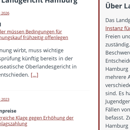
hbar? – Warum viele Beschäftigte nicht abschalten
Über L
 Fold 8 & Fold 8 Ultra – Das sind die neuen Modelle
i 2026
Das Landg
 die Handynummer unsichtbar – Die Benutzernamen kommen
l
Instanz fü
teil – Verbraucherrechte bei Online-Kündigung gestärkt
ler müssen Bedingungen für
Freien u
ungskauf frühzeitig offenlegen
t näher – Viele setzen trotzdem immer noch auf Kupfernetz
zuständig.
nung wirbt, muss wichtige
Beschwerd
prüfung künftig bereits in der
Entscheid
seatische Oberlandesgericht in
Hamburg z
entschieden.
[…]
mehrere A
verschied
sind. Es h
i 2023
Jugendgeri
Fällen vo
mpreise
befasst. 
greiche Klage gegen Erhöhung der
hlagszahlung
Hamburg e