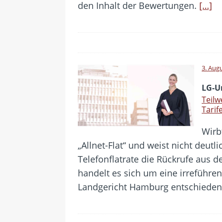
den Inhalt der Bewertungen.
[…]
3. Aug
LG-Ur
Teilw
Tarif
Wirb
„Allnet-Flat“ und weist nicht deutl
Telefonflatrate die Rückrufe aus
handelt es sich um eine irreführe
Landgericht Hamburg entschiede