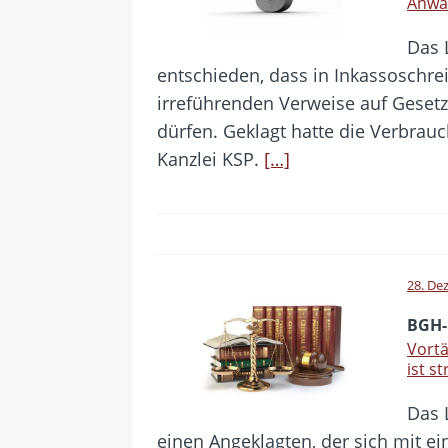
Anwal
Das 
entschieden, dass in Inkassoschre
irreführenden Verweise auf Geset
dürfen. Geklagt hatte die Verbrau
Kanzlei KSP.
[…]
28. De
BGH-
Vortä
ist s
Das 
einen Angeklagten, der sich mit ein