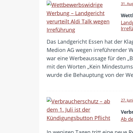
31. Au
Wett
Landg
Irref
Das Landgericht Essen hat der Kla
Medion AG wegen irreführender We
war eine Werbeaussage für den „Bas
mit den Worten „Kein Mindestumsa
wurde die Behauptung von der Web
27. Jun
Verb
Ab de
In wenigen Tagen tritt eine neue R