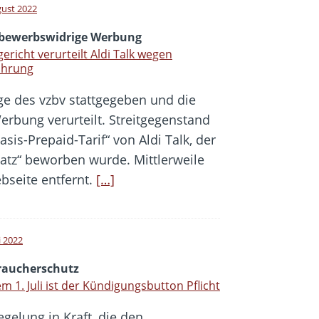
gust 2022
bewerbswidrige Werbung
ericht verurteilt Aldi Talk wegen
ührung
ge des vzbv stattgegeben und die
rbung verurteilt. Streitgegenstand
is-Prepaid-Tarif“ von Aldi Talk, der
tz“ beworben wurde. Mittlerweile
seite entfernt.
[…]
i 2022
raucherschutz
m 1. Juli ist der Kündigungsbutton Pflicht
egelung in Kraft, die den