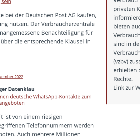
g sein
privaten 
e bei der Deutschen Post AG kaufen,
informier
ang nutzen. Der Verbraucherzentrale
bieten au
unangemessene Benachteiligung für
Verbrauch
 über die entsprechende Klausel in
sind in d
Verbrauch
(vzbv) z
erhielten
vember 2022
Rechte.
Link zur 
iger Datenklau
ionen deutsche WhatsApp-Kontakte zum
 angeboten
t ist von einem riesigen
gegriffenen Telefonnummern werden
boten. Auch mehrere Millionen