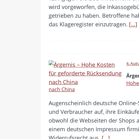
wird vorgeworfen, die Inkassogebü
getrieben zu haben. Betroffene ha
das Klageregister einzutragen.
[…]
4. Aug
Ärge
Hohe
nach China
Augenscheinlich deutsche Online
und Verbraucher auf, ihre Einkäuf
obwohl die Webseiten der Shops a
einem deutschen Impressum firmie
Widerrufsrecht aus.
[…]